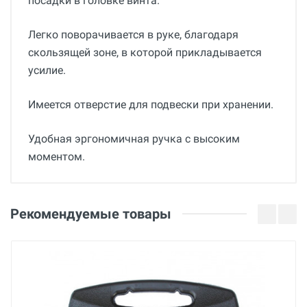
посадки в головке винта.
Легко поворачивается в руке, благодаря
скользящей зоне, в которой прикладывается
усилие.
Имеется отверстие для подвески при хранении.
Удобная эргономичная ручка с высоким
моментом.
Общие
Добавьте свой отзыв
Вес
Оценка
Рекомендуемые товары
0.73 кг
Страна производства
Ваше имя
Франция
Бренд