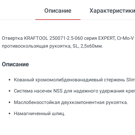
Описание
Характеристик
Отвертка KRAFTOOL 250071-2.5-060 серия EXPERT, Cr-Mo-V
противоскользящая рукоятка, SL, 2,5x60мм.
Описание
Кованый хромомолибденованадиевый стержень SlimF
Система насечек NSS для надежного удержания кре
Маслобензостойкая двухкомпонентная рукоятка.
Намагниченный шлиц.
Общие
Добавьте свой отзыв