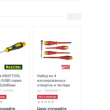
а KRAFTOOL
Набор из 4
Отвертка K
.0-080 серия
изолированных
250072-2-10
3,0x80мм
отверток и тестера
EXPERT 2x1
71-3.0-080
арт. 1500000671
арт. 250072-2-
ичии
Нет в наличии
Нет в наличии
точняйте
Цену уточняйте
Цену уточн