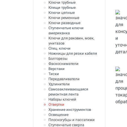
Ключи трубные
Инструмент для пайки, сварки и
Клещи трубные
резки. Припой и флюс
Ключи цепные
Ключи ременные
Оборудование для сварки
Ключи разводные
полимеров
Ступенчатые ключи
американка
Оборудование для
Ключи для раковин, моек,
телеинспекции трубопроводов
унитазов
Спец. ключи
Малая дорожная техника
Ножницы для резки кабеля
Болторезы
Алмазные диски
Фаскосниматели
Верстаки
Плиткорезы
Тиски
Передавливатели
Сверлильные станки
Удлинители
Самозаклеивающаяся
Фаскосъемные станки
ремонтная лента
Наборы ключей
Инструмент для укладки
напольных покрытий
Отвертки
Хранение инструментов
Строительный инструмент и
Освещение
оборудование
Плоскогубцы и пассатижи
Ступенчатые сверла