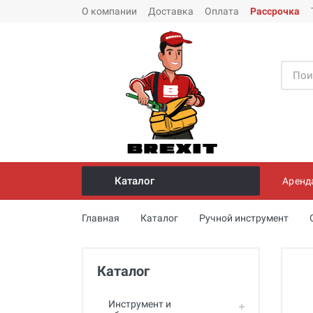
О компании
Доставка
Оплата
Рассрочка
Каталог
Аренд
Инструмент и оборудование для
Главная
Каталог
Ручной инструмент
монтажа стальных труб
Трубогибы
Каталог
Опрессовщики для проверки
герметичности систем под
давлением
Инструмент и