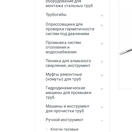
оборудование для
Промывка систем отопления и
монтажа стальных труб
водоснабжения
Трубогибы
Техника для алмазного
сверления, инструмент
Опрессовщики для
проверки герметичности
систем под давлением
Муфты ремонтные (хомуты) для
труб
Промывка систем
отопления и
Гидродинамические машины
водоснабжения
для промывки труб
Техника для алмазного
Машины и инструмент для
сверления, инструмент
прочистки труб
Муфты ремонтные
(хомуты) для труб
Ручной инструмент
Гидродинамические
Труборезы и ножницы для труб
машины для промывки
труб
Инструмент и оборудование для
сварки пластиковых труб
Машины и инструмент
для прочистки труб
Инструмент и оборудование для
Ручной инструмент
монтажа металлопластиковых,
медных, PEX труб
Ключи газовые