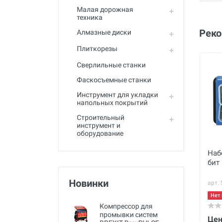
Малая дорожная
техника
Рек
Алмазные диски
Плиткорезы
Сверлильные станки
Фаскосъемные станки
Инструмент для укладки
напольных покрытий
Строительный
инструмент и
оборудование
Наб
бит
Новинки
арт.
Нет 
Компрессор для
промывки систем
Цен