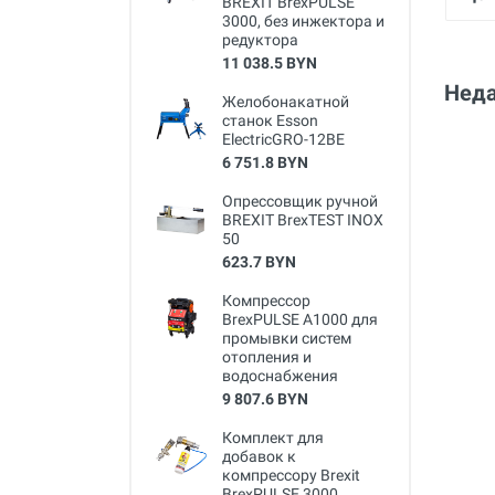
BREXIT BrexPULSE
3000, без инжектора и
редуктора
11 038.5 BYN
Неда
Желобонакатной
станок Esson
ElectricGRO-12BE
6 751.8 BYN
Опрессовщик ручной
BREXIT BrexTEST INOX
50
623.7 BYN
Компрессор
BrexPULSE A1000 для
промывки систем
отопления и
водоснабжения
9 807.6 BYN
Комплект для
добавок к
компрессору Brexit
BrexPULSE 3000