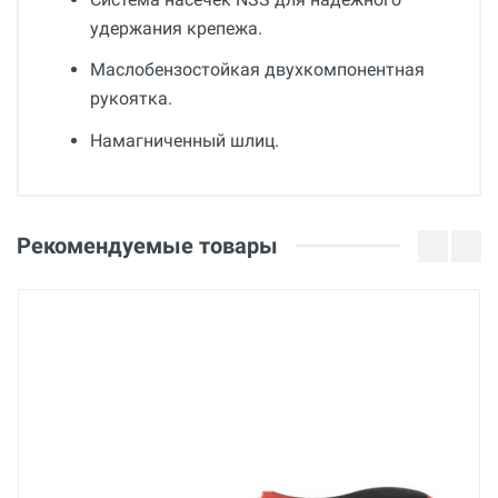
удержания крепежа.
Маслобензостойкая двухкомпонентная
рукоятка.
Намагниченный шлиц.
Общие
Добавьте свой отзыв
Страна производства
Оценка
Рекомендуемые товары
Германия
Бренд
Ваше имя
KRAFTOOL
Основные
Email
Габариты с упаковкой (ДхШхВ)
см