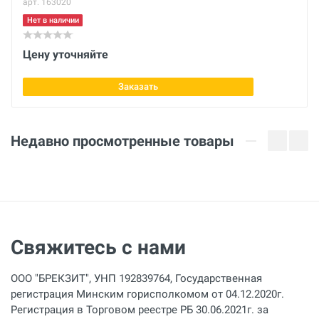
арт. 163020
Габариты с упаковкой (ДхШхВ)
см
Нет в наличии
SDR
Цену уточняйте
17
Заказать
Количество
4 шт.
Недавно просмотренные товары
Свяжитесь с нами
ООО "БРЕКЗИТ", УНП 192839764, Государственная
регистрация Минским горисполкомом от 04.12.2020г.
Регистрация в Торговом реестре РБ 30.06.2021г. за