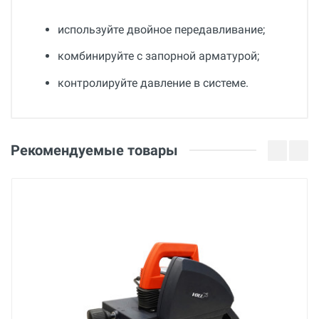
используйте двойное передавливание;
комбинируйте с запорной арматурой;
контролируйте давление в системе.
Общие
Добавьте свой отзыв
Гарантия
Оценка
Рекомендуемые товары
36 месяцев
Вес
Ваше имя
20 кг
Страна производства
Беларусь
Email
Бренд
BREXIT