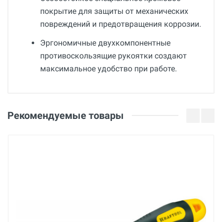
покрытие для защиты от механических
повреждений и предотвращения коррозии.
Эргономичные двухкомпонентные
противоскользящие рукоятки создают
максимальное удобство при работе.
Общие
Добавьте свой отзыв
Гарантия
Оценка
Рекомендуемые товары
12 месяцев
Страна производства
Ваше имя
Россия
Бренд
ЗУБР
Email
Основные