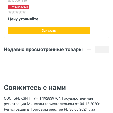
арт. 0001130
Вес нетто
Нет в наличии
кг
Цену уточняйте
Мощность
5000 Вт
Заказать
Объём
87 см³
Недавно просмотренные товары
Топливный бак
2 л
Диаметр выходного отверстия
38 мм
Свяжитесь с нами
Макс. подача
18 м³/час
ООО "БРЕКЗИТ", УНП 192839764, Государственная
регистрация Минским горисполкомом от 04.12.2020г.
Макс. перепад
Регистрация в Торговом реестре РБ 30.06.2021г. за