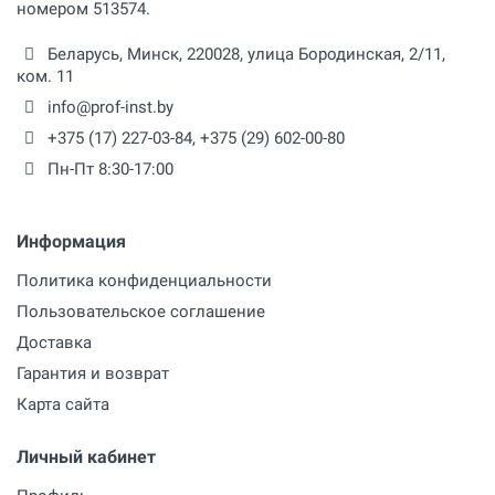
19.7 м
номером 513574.
Время самозаполнения
Беларусь,
Минск
,
220028
,
улица Бородинская, 2/11,
80 сек / 4 м
ком. 11
info@prof-inst.by
Макс. перепад всасывания
+375 (17) 227-03-84
,
+375 (29) 602-00-80
8 м
Пн-Пт 8:30-17:00
Высота
315 мм
Информация
Длина
Политика конфиденциальности
435 мм
Пользовательское соглашение
Доставка
Ширина
330 мм
Гарантия и возврат
Карта сайта
Личный кабинет