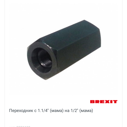
18 кг
Страна производства
Китай
Email
Бренд
Piranha
Ваше сообщение
Основные
Тип двигателя
LT154P, с воздушным охлаждением, 4-тактный,
бензиновый
Вес брутто
Отправить отзыв
кг
Переходник с 1.1/4" (мама) на 1/2" (мама)
Габариты с упаковкой (ДхШхВ)
см