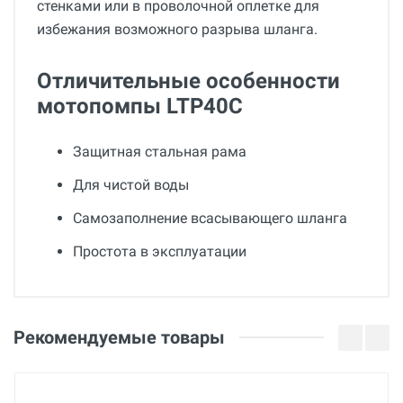
стенками или в проволочной оплетке для
избежания возможного разрыва шланга.
Отличительные особенности
мотопомпы LTP40C
Защитная стальная рама
Для чистой воды
Самозаполнение всасывающего шланга
Простота в эксплуатации
Общие
Добавьте свой отзыв
Гарантия
Оценка
Рекомендуемые товары
12 месяцев
Вес
Ваше имя