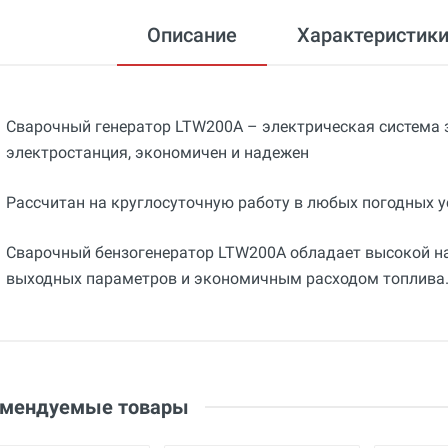
Описание
Характеристик
Сварочный генератор LTW200A – электрическая система 
электростанция, экономичен и надежен
Рассчитан на круглосуточную работу в любых погодных ус
Сварочный бензогенератор LTW200A обладает высокой н
выходных параметров и экономичным расходом топлива
Общие
Добавьте свой отзыв
Гарантия
12 месяцев
Оценка
Вес
Ваше имя
100 кг
Email
омендуемые товары
Страна производства
Китай
Бренд
Piranha