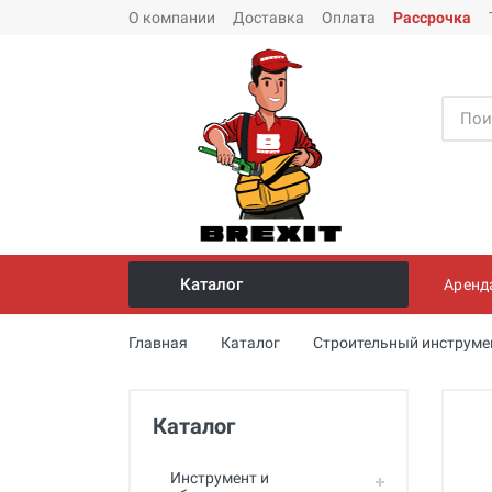
О компании
Доставка
Оплата
Рассрочка
Каталог
Аренд
Инструмент и оборудование для
Главная
Каталог
Строительный инструме
монтажа стальных труб
Трубогибы
Каталог
Опрессовщики для проверки
герметичности систем под
давлением
Инструмент и