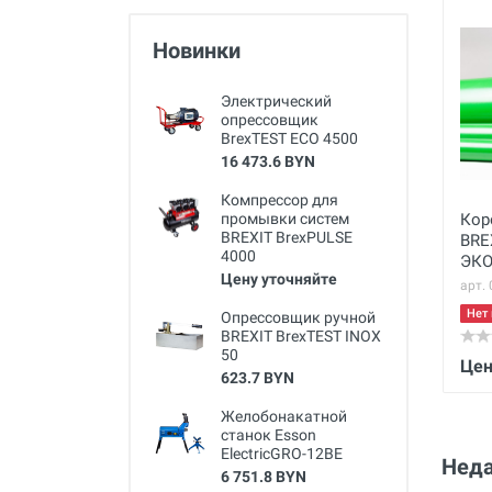
Новинки
Электрический
опрессовщик
BrexTEST ECO 4500
16 473.6 BYN
Компрессор для
промывки систем
Кор
BREXIT BrexPULSE
BRE
4000
ЭКО
Цену уточняйте
мм
арт.
Нет 
Опрессовщик ручной
BREXIT BrexTEST INOX
50
Цен
623.7 BYN
Желобонакатной
станок Esson
ElectricGRO-12BE
Неда
6 751.8 BYN