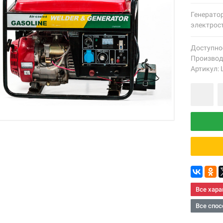
Генератор
электрос
Доступно
Производ
Артикул:
Все хара
Все спос