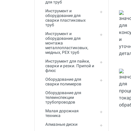
для труб
Инструмент для пайки, сварки и
резки. Припой и флюс
Инструмент и
оборудование для
Оборудование для сварки
сварки пластиковых
полимеров
труб
Инструмент и
Оборудование для
оборудование для
телеинспекции трубопроводов
монтажа
металлопластиковых,
Малая дорожная техника
медных, PEX труб
Алмазные диски
Инструмент для пайки,
сварки и резки. Припой и
флюс
Плиткорезы
Оборудование для
Сверлильные станки
сварки полимеров
Фаскосъемные станки
Оборудование для
телеинспекции
трубопроводов
Инструмент для укладки
напольных покрытий
Малая дорожная
техника
Строительный инструмент и
оборудование
Алмазные диски