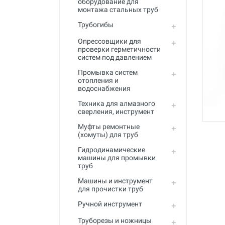
оборудование для
Промывка систем отопления и
монтажа стальных труб
водоснабжения
Трубогибы
Техника для алмазного
сверления, инструмент
Опрессовщики для
проверки герметичности
систем под давлением
Муфты ремонтные (хомуты) для
труб
Промывка систем
отопления и
Гидродинамические машины
водоснабжения
для промывки труб
Техника для алмазного
Машины и инструмент для
сверления, инструмент
прочистки труб
Муфты ремонтные
(хомуты) для труб
Ручной инструмент
Гидродинамические
Труборезы и ножницы для труб
машины для промывки
труб
Инструмент и оборудование для
сварки пластиковых труб
Машины и инструмент
для прочистки труб
Инструмент и оборудование для
Ручной инструмент
монтажа металлопластиковых,
медных, PEX труб
Труборезы и ножницы