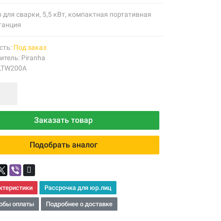
 для сварки, 5,5 кВт, компактная портативная
танция
сть:
Под заказ
итель:
Piranha
 LTW200A
Заказать товар
Подобрать аналог
ктеристики
Рассрочка для юр.лиц
обы оплаты
Подробнее о доставке