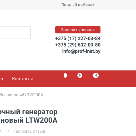
Личный кабинет
Заказать звонок
+375 (17) 227-03-84
+375 (29) 602-00-80
info@prof-inst.by
0
0
0
ет
Контакты
 бензиновый LTW200A
очный генератор
иновый LTW200A
/
Написать отзыв