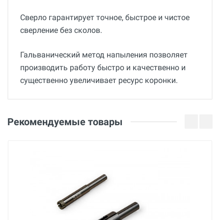
Сверло гарантирует точное, быстрое и чистое
сверление без сколов.
Гальванический метод напыления позволяет
производить работу быстро и качественно и
существенно увеличивает ресурс коронки.
Общие
Добавьте свой отзыв
Страна производства
Оценка
Рекомендуемые товары
Китай
Бренд
Ваше имя
Piranha
Основные
Email
Габариты с упаковкой (ДхШхВ)