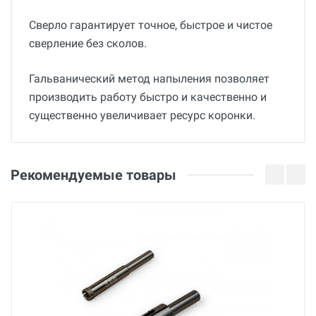
Сверло гарантирует точное, быстрое и чистое
сверление без сколов.
Гальванический метод напыления позволяет
производить работу быстро и качественно и
существенно увеличивает ресурс коронки.
Общие
Добавьте свой отзыв
Страна производства
Оценка
Рекомендуемые товары
Китай
Бренд
Ваше имя
Piranha
Основные
Email
Диаметр