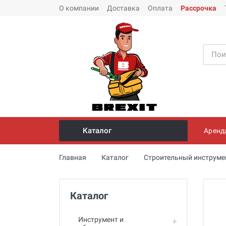
О компании
Доставка
Оплата
Рассрочка
Каталог
Аренд
Инструмент и оборудование для
Главная
Каталог
Строительный инструме
монтажа стальных труб
Трубогибы
Каталог
Опрессовщики для проверки
герметичности систем под
давлением
Инструмент и