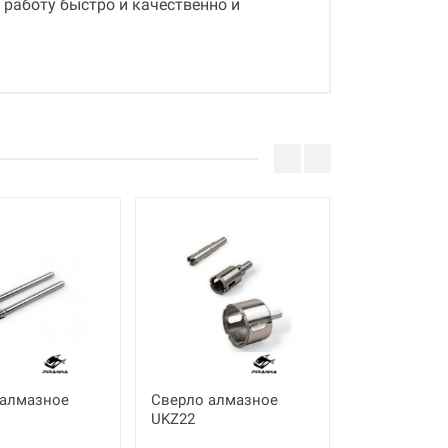
работу быстро и качественно и
 алмазное
Сверло алмазное
Набор алма
UKZ22
сверл UKA-0