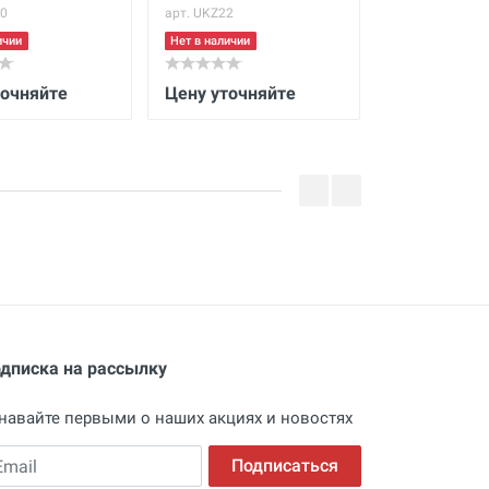
0
арт. UKZ22
арт. UKA-05
ичии
Нет в наличии
Нет в наличии
точняйте
Цену уточняйте
Цену уточн
дписка на рассылку
навайте первыми о наших акциях и новостях
ail
Подписаться