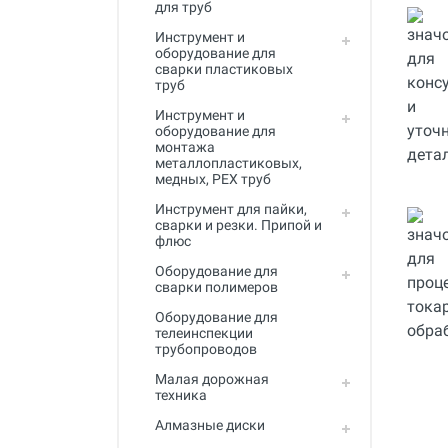
для труб
Инструмент для пайки, сварки и
резки. Припой и флюс
Инструмент и
оборудование для
Оборудование для сварки
сварки пластиковых
полимеров
труб
Инструмент и
Оборудование для
оборудование для
телеинспекции трубопроводов
монтажа
металлопластиковых,
Малая дорожная техника
медных, PEX труб
Алмазные диски
Инструмент для пайки,
сварки и резки. Припой и
флюс
Плиткорезы
Оборудование для
Сверлильные станки
сварки полимеров
Фаскосъемные станки
Оборудование для
телеинспекции
трубопроводов
Инструмент для укладки
напольных покрытий
Малая дорожная
техника
Строительный инструмент и
оборудование
Алмазные диски