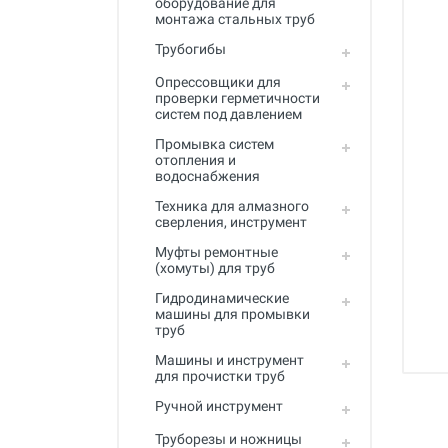
оборудование для
Промывка систем отопления и
монтажа стальных труб
водоснабжения
Трубогибы
Техника для алмазного
сверления, инструмент
Опрессовщики для
проверки герметичности
систем под давлением
Муфты ремонтные (хомуты) для
труб
Промывка систем
отопления и
Гидродинамические машины
водоснабжения
для промывки труб
Техника для алмазного
Машины и инструмент для
сверления, инструмент
прочистки труб
Муфты ремонтные
(хомуты) для труб
Ручной инструмент
Гидродинамические
Труборезы и ножницы для труб
машины для промывки
труб
Инструмент и оборудование для
сварки пластиковых труб
Машины и инструмент
для прочистки труб
Инструмент и оборудование для
Ручной инструмент
монтажа металлопластиковых,
медных, PEX труб
Труборезы и ножницы