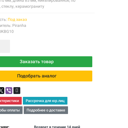
10 мм, длина 85 мм, никелированное, по
 стеклу, керамограниту
сть:
Под заказ
итель:
Piranha
 UKBG10
Заказать товар
Подобрать аналог
ктеристики
Рассрочка для юр.лиц
обы оплаты
Подробнее о доставке
алог:
Возврат в течение 14 дней