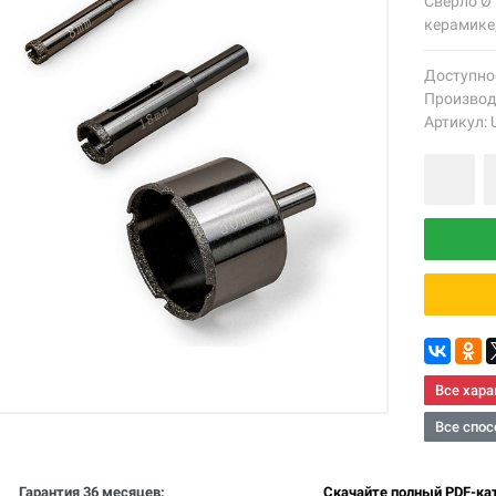
Cверло Ø 
керамике,
Доступно
Производ
Артикул:
Все хара
Все спос
Гарантия 36 месяцев:
Скачайте полный PDF-кат