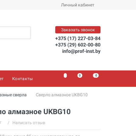
Личный кабинет
Заказать звонок
+375 (17) 227-03-84
+375 (29) 602-00-80
info@prof-inst.by
0
0
0
ет
Контакты
азные сверла
Сверло алмазное UKBG10
ло алмазное UKBG10
/
Написать отзыв