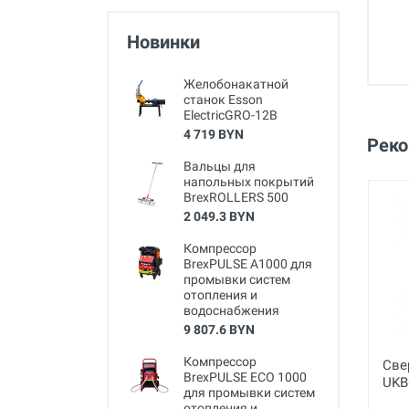
Новинки
Желобонакатной
станок Esson
ElectricGRO-12B
4 719 BYN
Рек
Вальцы для
напольных покрытий
BrexROLLERS 500
2 049.3 BYN
Компрессор
BrexPULSE A1000 для
промывки систем
отопления и
водоснабжения
9 807.6 BYN
Компрессор
Све
BrexPULSE ECO 1000
UKB
для промывки систем
отопления и