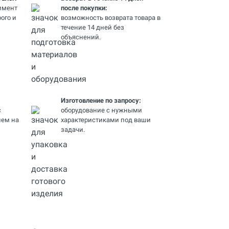
имент
после покупки:
ого и
возможность возврата товара в
течение 14 дней без
объяснений.
Изготовление по запросу:
с
оборудование с нужными
ем на
характеристиками под ваши
задачи.