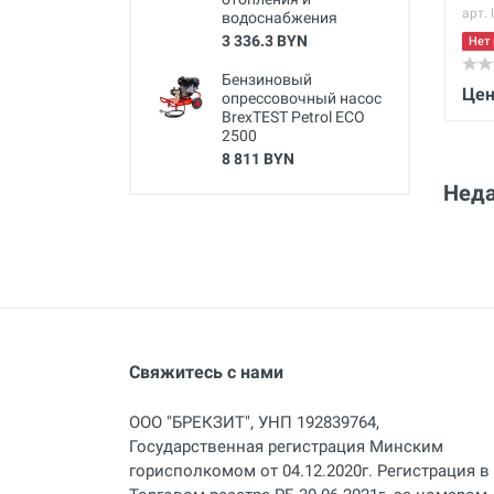
арт.
водоснабжения
3 336.3 BYN
Нет 
Бензиновый
Цен
опрессовочный насос
BrexTEST Petrol ECO
2500
8 811 BYN
Неда
Свяжитесь с нами
ООО "БРЕКЗИТ", УНП 192839764,
Государственная регистрация Минским
горисполкомом от 04.12.2020г. Регистрация в