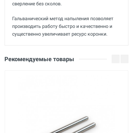
сверление без сколов.
Гальванический метод напыления позволяет
производить работу быстро и качественно и
существенно увеличивает ресурс коронки.
Общие
Добавьте свой отзыв
Страна производства
Оценка
Рекомендуемые товары
Китай
Бренд
Ваше имя
Piranha
Основные
Email
Диаметр
22 мм
Ваше сообщение