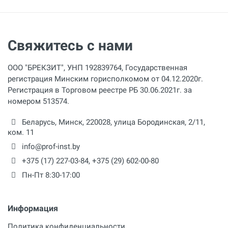
Посадка насадок
М14х2
Свяжитесь с нами
Насадка на миксер
140 мм
ООО "БРЕКЗИТ", УНП 192839764, Государственная
Вес смешиваемой смеси
регистрация Минским горисполкомом от 04.12.2020г.
120 кг
Регистрация в Торговом реестре РБ 30.06.2021г. за
номером 513574.
Беларусь,
Минск
,
220028
,
улица Бородинская, 2/11,
ком. 11
info@prof-inst.by
+375 (17) 227-03-84
,
+375 (29) 602-00-80
Пн-Пт 8:30-17:00
Информация
Политика конфиденциальности