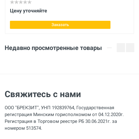
Длина
Цену уточняйте
275 мм
Заказать
Высота
326 - 416 мм
Недавно просмотренные товары
Ширина
185 мм
Диаметр кольцевой фрезы
12 - 30 мм
Свяжитесь с нами
Диаметр спирального сверла
6 - 14 (с хвостовиком Weldon) мм
ООО "БРЕКЗИТ", УНП 192839764, Государственная
Свободный ход
регистрация Минским горисполкомом от 04.12.2020г.
90 мм
Регистрация в Торговом реестре РБ 30.06.2021г. за
номером 513574.
Размер основания магнита