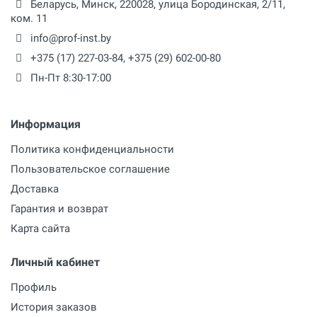
Беларусь,
Минск
,
220028
,
улица Бородинская, 2/11,
187 x 165 x 83 мм
ком. 11
Сила магнитного притяжения
info@prof-inst.by
532 кг
+375 (17) 227-03-84
,
+375 (29) 602-00-80
Пн-Пт 8:30-17:00
Потребляемая мощность
900 Вт
Информация
Полная потребляемая мощность
950 Вт
Политика конфиденциальности
Пользовательское соглашение
Обороты мотора (под нагрузкой)
Доставка
400 об/мин
Гарантия и возврат
Захват
Карта сайта
19,05 (Weldon) мм
Личный кабинет
Профиль
Дополнительные
История заказов