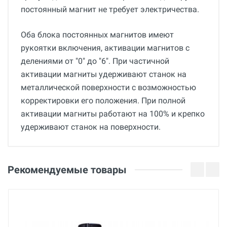
постоянный магнит не требует электричества.
Оба блока постоянных магнитов имеют
рукоятки включения, активации магнитов с
делениями от "0" до "6". При частичной
активации магниты удерживают станок на
металлической поверхности с возможностью
корректировки его положения. При полной
активации магниты работают на 100% и крепко
удерживают станок на поверхности.
Общие
Добавьте свой отзыв
Гарантия
Оценка
Рекомендуемые товары
12 месяцев
Вес
Ваше имя
11 кг