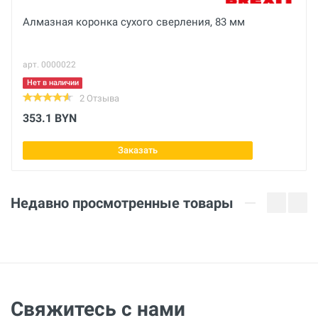
Посадочное отверстие
Алмазная коронка сухого сверления, 83 мм
1.1/4 дюйм
арт. 0000022
Количество сегментов
7 шт
Нет в наличии
2 Отзыва
Высота сегмента
353.1 BYN
10 мм
Заказать
Рабочая длина
450 мм
Недавно просмотренные товары
Свяжитесь с нами