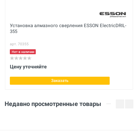
Вес нетто
Отправить отзыв
кг
Посадочное отверстие
Установка алмазного сверления ESSON ElectricDRIL-
355
1.1/4 дюйм
арт. 70355
Количество сегментов
13 шт
Нет в наличии
Высота сегмента
Цену уточняйте
10 мм
Заказать
Недавно просмотренные товары