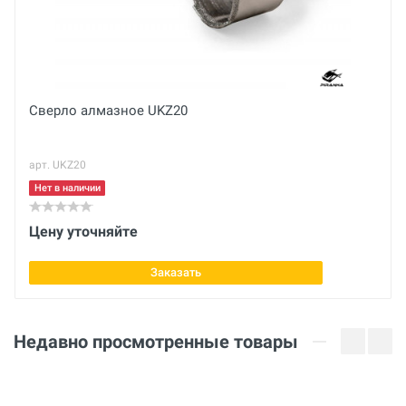
см
Вес нетто
Отправить отзыв
кг
Рабочая длина
Сверло алмазное UKZ20
300 мм
арт. UKZ20
Нет в наличии
Цену уточняйте
Заказать
Недавно просмотренные товары