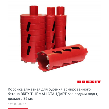
Бренд
Virax
Email
Основные
Ваше сообщение
Габариты с упаковкой (ДхШхВ)
см
Вес нетто
кг
Вес брутто
Отправить отзыв
кг
Макс. диаметр
Коронка алмазная для бурения армированного
бетона BREXIT НЕМАН-СТАНДАРТ без подачи воды,
250 мм
диаметр 35 мм
арт. 0000047