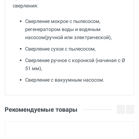
сверления:
Сверление мокрое с пылесосом,
регенератором воды и водяным
насосом(ручной или электрической),
Сверление сухое с пылесосом,
Сверление ручное с коронкой (начиная с Ø
51 мм),
Сверление с вакуумным насосом.
Общие
Добавьте свой отзыв
Вес
Оценка
Рекомендуемые товары
4 кг
Страна производства
Ваше имя
Франция