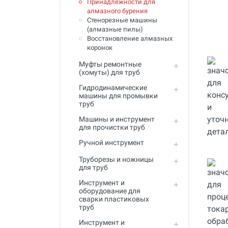
Принадлежности для
Инструмент для пайки, сварки и
алмазного бурения
резки. Припой и флюс
Стенорезные машины
(алмазные пилы)
Оборудование для сварки
Восстановление алмазных
полимеров
коронок
Оборудование для
Муфты ремонтные
телеинспекции трубопроводов
(хомуты) для труб
Малая дорожная техника
Гидродинамические
машины для промывки
труб
Алмазные диски
Машины и инструмент
Плиткорезы
для прочистки труб
Сверлильные станки
Ручной инструмент
Труборезы и ножницы
Фаскосъемные станки
для труб
Инструмент для укладки
Инструмент и
напольных покрытий
оборудование для
сварки пластиковых
Строительный инструмент и
труб
оборудование
Инструмент и