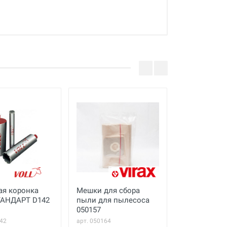
ая коронка
Мешки для сбора
Коронка ал
ТАНДАРТ D142
пыли для пылесоса
для бурения
050157
армированн
бетона без 
142
арт. 050164
арт. 0000017