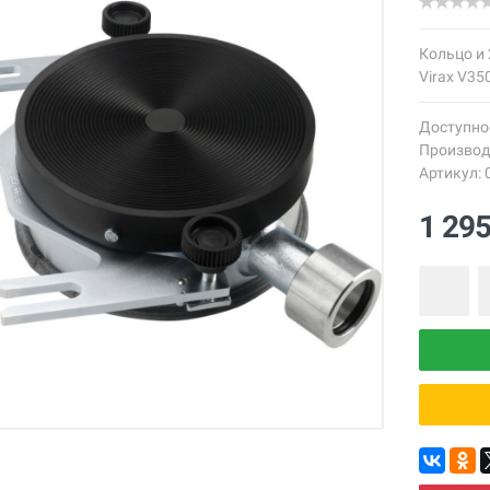
Кольцо и
Virax V35
Доступно
Производ
Артикул: 
1 29