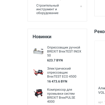
Строительный
инструмент и
оборудование
Рек
Новинки
Опрессовщик ручной
BREXIT BrexTEST INOX
50
623.7 BYN
Электрический
опрессовщик
BrexTEST ECO 4500
16 473.6 BYN
Алм
Компрессор для
VOL
промывки систем
BREXIT BrexPULSE
4000
арт.