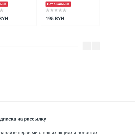
воды BREXI
ичии
Нет в наличии
Нет в наличии
СТАНДАРТ, 
35 мм
 BYN
195 BYN
Цену уточн
дписка на рассылку
навайте первыми о наших акциях и новостях