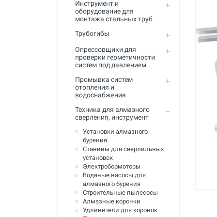
Инструмент и
Промывка систем отопления и
оборудование для
водоснабжения
монтажа стальных труб
Техника для алмазного
Трубогибы
сверления, инструмент
Опрессовщики для
Муфты ремонтные (хомуты) для
проверки герметичности
труб
систем под давлением
Промывка систем
Гидродинамические машины
отопления и
для промывки труб
водоснабжения
Машины и инструмент для
Техника для алмазного
прочистки труб
сверления, инструмент
Ручной инструмент
Установки алмазного
бурения
Труборезы и ножницы для труб
Станины для сверлильных
установок
Инструмент и оборудование для
Электробормоторы
сварки пластиковых труб
Водяные насосы для
алмазного бурения
Инструмент и оборудование для
Строительные пылесосы
монтажа металлопластиковых,
Алмазные коронки
медных, PEX труб
Удлинители для коронок