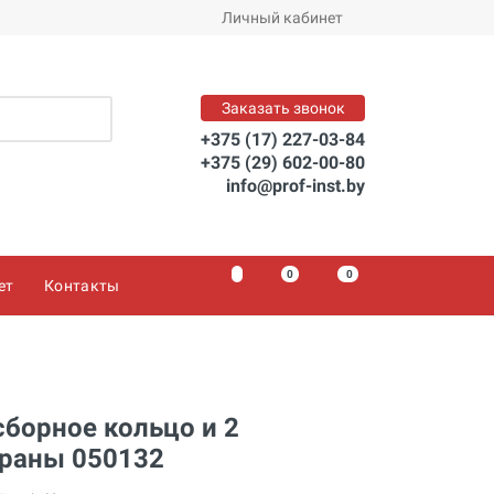
Личный кабинет
Заказать звонок
+375 (17) 227-03-84
+375 (29) 602-00-80
info@prof-inst.by
0
0
0
ет
Контакты
борное кольцо и 2
раны 050132