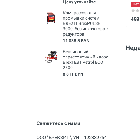
Цену уточняйте
Нет 
Компрессор для
промывки систем
499
BREXIT BrexPULSE
3000, без инжектора и
редуктора
11 038.5 BYN
Неда
Бензиновый
опрессовочный насос
BrexTEST Petrol ECO
2500
8 811 BYN
Свяжитесь с нами
ООО "БРЕКЗИТ", УНП 192839764,