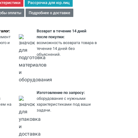
ктеристики
Рассрочка для юр.лиц
обы оплаты
Подробнее о доставке
алог:
Возврат в течение 14 дней
имент
после покупки:
ого и
возможность возврата товара в
течение 14 дней без
объяснений.
Изготовление по запросу:
с
оборудование с нужными
ем на
характеристиками под ваши
задачи.