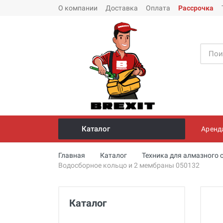
О компании
Доставка
Оплата
Рассрочка
Каталог
Аренд
Инструмент и оборудование для
Главная
Каталог
Техника для алмазного 
монтажа стальных труб
Водосборное кольцо и 2 мембраны 050132
Трубогибы
Опрессовщики для проверки
Каталог
герметичности систем под
давлением