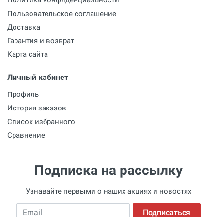
Мин. диаметр сверла
Пользовательское соглашение
15 мм
Доставка
Макс. диаметр сверла
Гарантия и возврат
165 мм
Карта сайта
Ход каретки
Личный кабинет
мм
Профиль
Наклон при сверлении
История заказов
Список избранного
Угол
Сравнение
Наличие защитного выключателя PRCD
Подписка на рассылку
Наличие колес
Узнавайте первыми о наших акциях и новостях
Ручная подача
Email
Подписаться