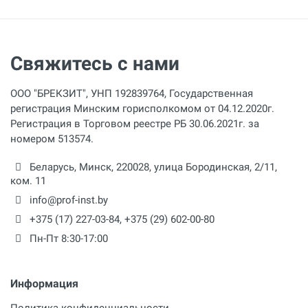
Макс.потребляемый ток
15 А
Количество скоростей
Свяжитесь с нами
Частота вращения, 1 скорость
ООО "БРЕКЗИТ", УНП 192839764, Государственная
850 об/мин
регистрация Минским горисполкомом от 04.12.2020г.
Регистрация в Торговом реестре РБ 30.06.2021г. за
Частота вращения, 2 скорость
номером 513574.
об/мин
Беларусь,
Минск
,
220028
,
улица Бородинская, 2/11,
Частота вращения, 3 скорость
ком. 11
об/мин
info@prof-inst.by
Скорость
+375 (17) 227-03-84
,
+375 (29) 602-00-80
об/мин
Пн-Пт 8:30-17:00
Соединение для сверлильной коронки
UNC 1.1/4 дюйм
Информация
Политика конфиденциальности