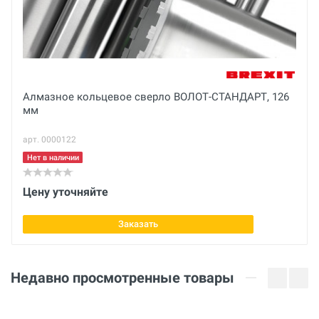
Габариты с упаковкой (ДхШхВ)
см
Отправить отзыв
Вес нетто
Алмазное кольцевое сверло ВОЛОТ-СТАНДАРТ, 126
кг
мм
Вес брутто
арт. 0000122
кг
Нет в наличии
Напряжение
Цену уточняйте
220 В
Частота
Заказать
Гц
Мощность
Недавно просмотренные товары
3300 Вт