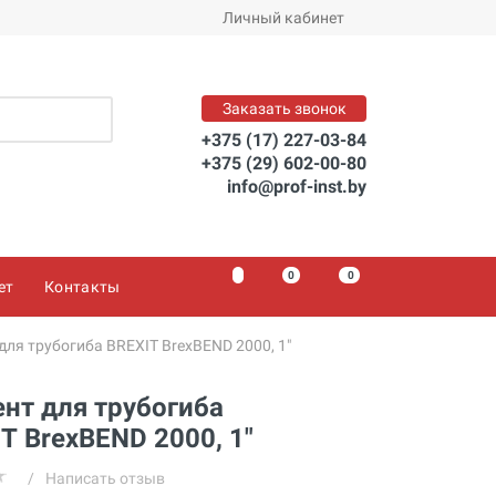
Личный кабинет
23.1 BYN
Заказать звонок
В корзину
+375 (17) 227-03-84
+375 (29) 602-00-80
info@prof-inst.by
0
0
0
ет
Контакты
для трубогиба BREXIT BrexBEND 2000, 1"
нт для трубогиба
T BrexBEND 2000, 1"
/
Написать отзыв