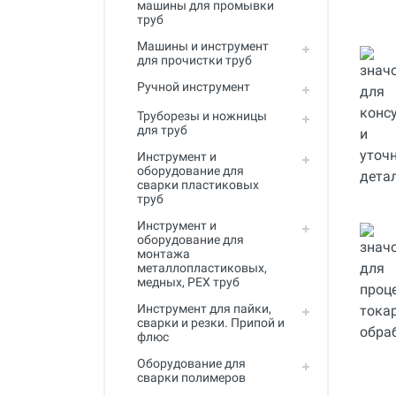
машины для промывки
Инструмент для пайки, сварки и
труб
резки. Припой и флюс
Машины и инструмент
Оборудование для сварки
для прочистки труб
полимеров
Ручной инструмент
Оборудование для
Труборезы и ножницы
телеинспекции трубопроводов
для труб
Малая дорожная техника
Инструмент и
оборудование для
Алмазные диски
сварки пластиковых
труб
Плиткорезы
Инструмент и
оборудование для
Сверлильные станки
монтажа
металлопластиковых,
Фаскосъемные станки
медных, PEX труб
Инструмент для пайки,
Инструмент для укладки
сварки и резки. Припой и
напольных покрытий
флюс
Строительный инструмент и
Оборудование для
оборудование
сварки полимеров