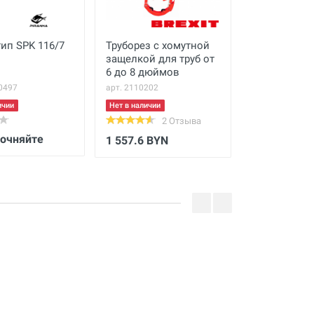
ип SPK 116/7
Труборез с хомутной
Муфта ремо
защелкой для труб от
одинарная,
6 до 8 дюймов
оцинкованна
357 мм, шир
0497
арт. 2110202
арт. Ц.298.347
мм
ичии
Нет в наличии
Нет в наличии
2 Отзыва
точняйте
Цену уточн
1 557.6 BYN