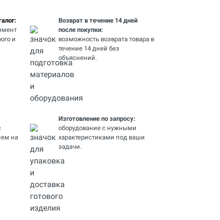
алог:
Возврат в течение 14 дней
имент
после покупки:
ого и
возможность возврата товара в
течение 14 дней без
объяснений.
Изготовление по запросу:
с
оборудование с нужными
ем на
характеристиками под ваши
задачи.