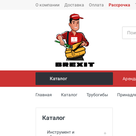
О компании
Доставка
Оплата
Рассрочка
Каталог
Аренд
Инструмент и оборудование для
Главная
Каталог
Трубогибы
Принадле
монтажа стальных труб
Трубогибы
Каталог
Опрессовщики для проверки
герметичности систем под
давлением
Инструмент и