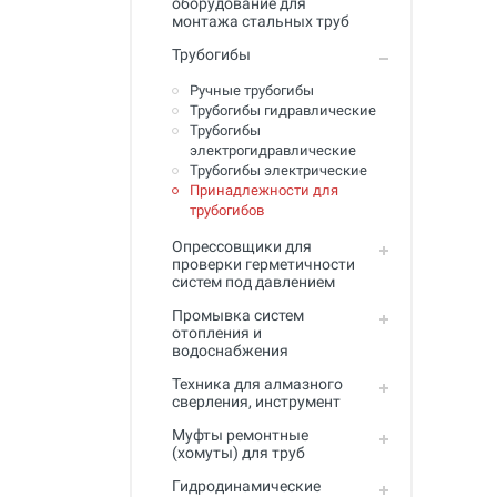
оборудование для
Промывка систем отопления и
монтажа стальных труб
водоснабжения
Трубогибы
Техника для алмазного
сверления, инструмент
Ручные трубогибы
Трубогибы гидравлические
Муфты ремонтные (хомуты) для
Трубогибы
труб
электрогидравлические
Трубогибы электрические
Гидродинамические машины
Принадлежности для
для промывки труб
трубогибов
Машины и инструмент для
Опрессовщики для
прочистки труб
проверки герметичности
систем под давлением
Ручной инструмент
Промывка систем
отопления и
Труборезы и ножницы для труб
водоснабжения
Инструмент и оборудование для
Техника для алмазного
сварки пластиковых труб
сверления, инструмент
Муфты ремонтные
Инструмент и оборудование для
(хомуты) для труб
монтажа металлопластиковых,
медных, PEX труб
Гидродинамические