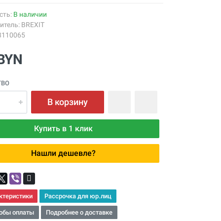
сть:
В наличии
итель:
BREXIT
3110065
 BYN
ТВО
В корзину
Купить в 1 клик
Нашли дешевле?
ктеристики
Рассрочка для юр.лиц
обы оплаты
Подробнее о доставке