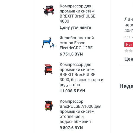
Компрессор для
промывки систем
BREXIT BrexPULSE
Лин
4000
нер
Цену уточняйте
405
арт.
Желобонакатной
станок Esson
Нет 
ElectricGRO-12BE
6 751.8 BYN
Цен
Компрессор для
промывки систем
BREXIT BrexPULSE
3000, без инжектора и
редуктора
Неда
11 038.5 BYN
Компрессор
BrexPULSE A1000 для
промывки систем
отопления и
водоснабжения
9 807.6 BYN