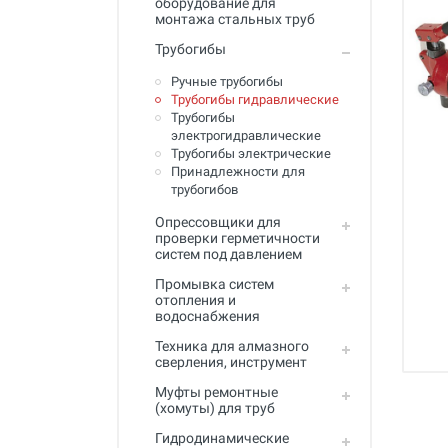
оборудование для
Промывка систем отопления и
монтажа стальных труб
водоснабжения
Трубогибы
Техника для алмазного
сверления, инструмент
Ручные трубогибы
Трубогибы гидравлические
Муфты ремонтные (хомуты) для
Трубогибы
труб
электрогидравлические
Трубогибы электрические
Гидродинамические машины
Принадлежности для
для промывки труб
трубогибов
Машины и инструмент для
Опрессовщики для
прочистки труб
проверки герметичности
систем под давлением
Ручной инструмент
Промывка систем
отопления и
Труборезы и ножницы для труб
водоснабжения
Инструмент и оборудование для
Техника для алмазного
сварки пластиковых труб
сверления, инструмент
Муфты ремонтные
Инструмент и оборудование для
(хомуты) для труб
монтажа металлопластиковых,
медных, PEX труб
Гидродинамические