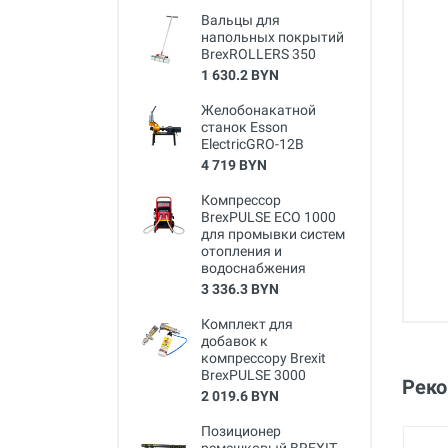
Вальцы для
напольных покрытий
BrexROLLERS 350
1 630.2 BYN
Желобонакатной
станок Esson
ElectricGRO-12B
4 719 BYN
Компрессор
BrexPULSE ECO 1000
для промывки систем
отопления и
водоснабжения
3 336.3 BYN
Комплект для
добавок к
компрессору Brexit
BrexPULSE 3000
Рек
2 019.6 BYN
Позиционер