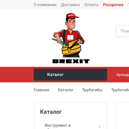
О компании
Доставка
Оплата
Рассрочка
Каталог
Аренд
Инструмент и оборудование для
Главная
Каталог
Трубогибы
Трубогиб
монтажа стальных труб
Трубогибы
Каталог
Опрессовщики для проверки
герметичности систем под
давлением
Инструмент и