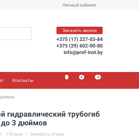
Личный кабинет
Заказать звонок
+375 (17) 227-03-84
+375 (29) 602-00-80
info@prof-inst.by
0
0
0
ет
Контакты
 дюймов
й гидравлический трубогиб
, до 3 дюймов
1 Отзыв
/
Написать отзыв