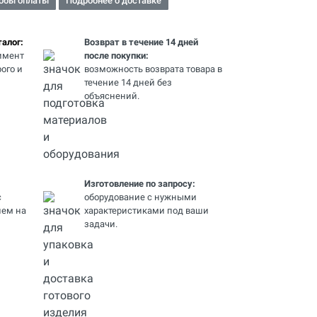
обы оплаты
Подробнее о доставке
алог:
Возврат в течение 14 дней
имент
после покупки:
ого и
возможность возврата товара в
течение 14 дней без
объяснений.
Изготовление по запросу:
с
оборудование с нужными
ем на
характеристиками под ваши
задачи.