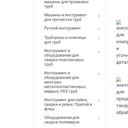
машины для промывки
Инструмент для пайки, сварки и
труб
резки. Припой и флюс
Машины и инструмент
Оборудование для сварки
для прочистки труб
полимеров
Ручной инструмент
Оборудование для
Труборезы и ножницы
телеинспекции трубопроводов
для труб
Малая дорожная техника
Инструмент и
оборудование для
Алмазные диски
сварки пластиковых
труб
Плиткорезы
Инструмент и
оборудование для
Сверлильные станки
монтажа
металлопластиковых,
Фаскосъемные станки
медных, PEX труб
Инструмент для пайки,
Инструмент для укладки
сварки и резки. Припой и
напольных покрытий
флюс
Строительный инструмент и
Оборудование для
оборудование
сварки полимеров