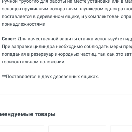
Ручной трубогиб для работы на месте установки или в ма
оснащен пружинным возвратным плунжером однократного
поставляется в деревянном ящике, и укомплектован опр
принадлежностями.
Совет:
Для качественной защиты станка используйте гид
При заправке цилиндра необходимо соблюдать меры пре
попадания в резервуар инородных частиц, так как это зат
горизонтальном положении.
**Поставляется в двух деревянных ящиках.
Общие
Отзывы о товаре
Гарантия
36 месяцев
А.В.
Вес
170 кг
омендуемые товары
Страна производства
Франция
09 Июля 2025
Бренд
Virax