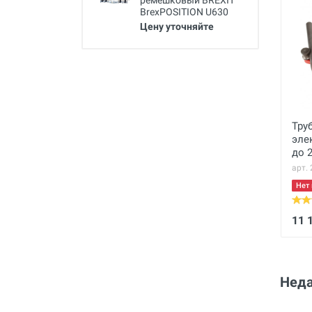
ремешковый BREXIT
BrexPOSITION U630
Цену уточняйте
Тру
эле
до 
арт.
Нет 
11 
Неда