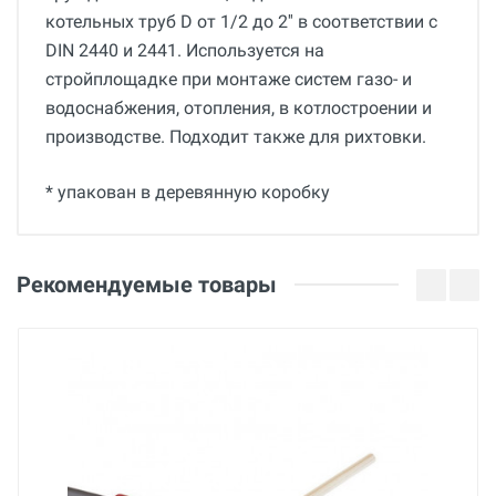
котельных труб D от 1/2 до 2'' в соответствии с
DIN 2440 и 2441. Используется на
стройплощадке при монтаже систем газо- и
водоснабжения, отопления, в котлостроении и
производстве. Подходит также для рихтовки.
* упакован в деревянную коробку
Общие
Отзывы о товаре
Гарантия
Ченышев А.С.
Рекомендуемые товары
36 месяцев
10 Ноября 2022
Вес
53 кг
Роман
Страна производства
Беларусь
08 Марта 2022
Бренд