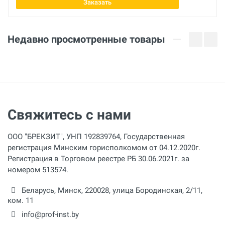
Заказать
Диаметр трубы
12.7 – 50.8 мм
Недавно просмотренные товары
Сегменты
1/2 - 3/4 - 1 - 1.1/4 - 1.1/2 - 2
Рабочий ход
Оценка
250 мм
Свяжитесь с нами
Ваше имя
ООО "БРЕКЗИТ", УНП 192839764, Государственная
регистрация Минским горисполкомом от 04.12.2020г.
Email
Регистрация в Торговом реестре РБ 30.06.2021г. за
номером 513574.
Беларусь,
Минск
,
220028
,
улица Бородинская, 2/11,
ком. 11
Ваше сообщение
info@prof-inst.by