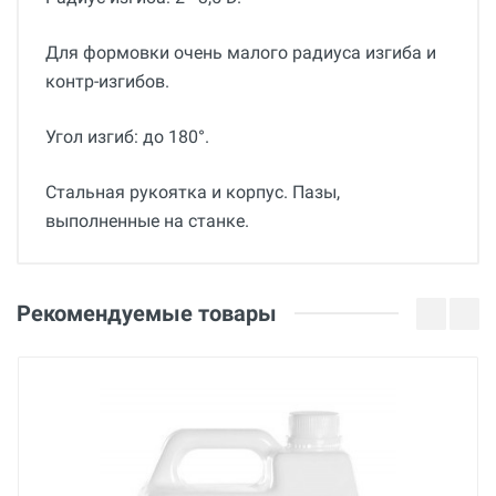
Для формовки очень малого радиуса изгиба и
контр-изгибов.
Угол изгиб: до 180°.
Стальная рукоятка и корпус. Пазы,
выполненные на станке.
Общие
Отзывы о товаре
Гарантия
1
Рекомендуемые товары
36 месяцев
07 Июля 2022
Вес
0.31 кг
Страна производства
Франция