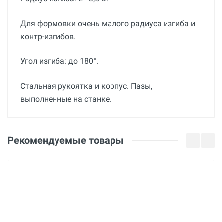
Для формовки очень малого радиуса изгиба и
контр-изгибов.
Угол изгиба: до 180°.
Стальная рукоятка и корпус. Пазы,
выполненные на станке.
Общие
Отзывы о товаре
Гарантия
Максим В.
Рекомендуемые товары
36 месяцев
09 Июля 2025
Вес
1 кг
Страна производства
Франция