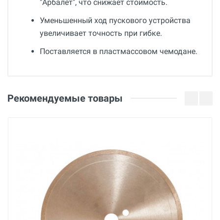
"Арбалет", что снижает стоимость.
Уменьшенный ход пускового устройства
увеличивает точность при гибке.
Поставляется в пластмассовом чемодане.
Общие
Отзывы о товаре
Гарантия
Дима С.
Рекомендуемые товары
36 месяцев
17 Июля 2025
Вес
5.47 кг
Артур
Страна производства
Франция
16 Сентября 2021
Бренд
Virax