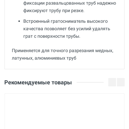
фиксации развальцованных труб надежно
фиксируют трубу при резке.
Встроенный гратосниматель высокого
качества позволяет без усилий удалять
грат с поверхности трубы.
Применяется для точного разрезания медных,
латунных, алюминиевых труб
Общие
Добавьте свой отзыв
Гарантия
Оценка
Рекомендуемые товары
12 месяцев
Вес
Ваше имя
0.16 кг
Страна производства
Китай
Email