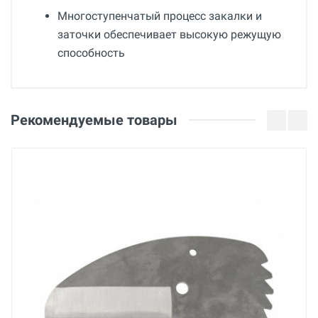
Многоступенчатый процесс закалки и
заточки обеспечивает высокую режущую
способность
Общие
Добавьте свой отзыв
Гарантия
Оценка
Рекомендуемые товары
12 месяцев
Вес
Ваше имя
0.32 кг
Страна производства
Германия
Email
Бренд
KRAFTOOL
Ваше сообщение