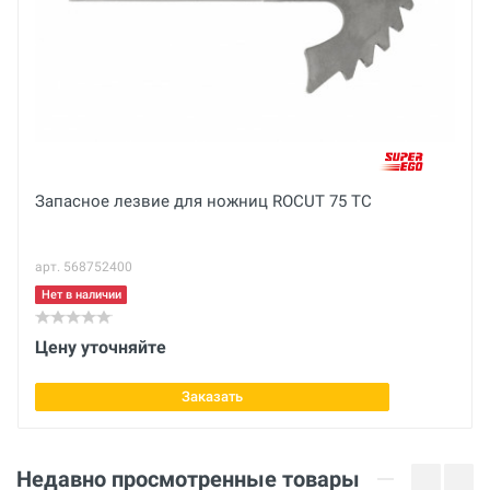
Основные
Вес нетто
кг
Размер трубы
Отправить отзыв
до 1.1/2" дюйм
Вес брутто
Запасное лезвие для ножниц ROCUT 75 TC
кг
арт. 568752400
Габариты с упаковкой (ДхШхВ)
см
Нет в наличии
Размер трубы
Цену уточняйте
0 - 38 мм
Заказать
Тип
металлопластиковые
Недавно просмотренные товары