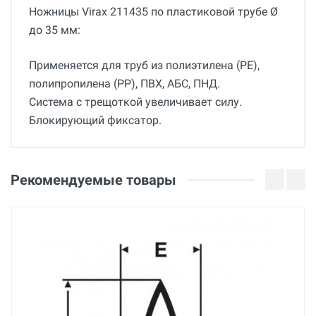
Ножницы Virax 211435 по пластиковой трубе Ø
до 35 мм:
Применяется для труб из полиэтилена (PE),
полипропилена (PP), ПВХ, АБС, ПНД.
Система с трещоткой увеличивает силу.
Блокирующий фиксатор.
Общие
Добавьте свой отзыв
Гарантия
Оценка
Рекомендуемые товары
36 месяцев
Вес
Ваше имя
0.26 кг
Страна производства
Франция
Email
Бренд