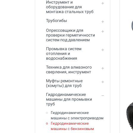
Инструмент и
Промывка систем отопления и
оборудование для
водоснабжения
монтажа стальных труб
Техника для алмазного
Трубогибы
сверления, инструмент
Опрессовщики для
Муфты ремонтные (хомуты) для
проверки герметичности
труб
систем под давлением
Промывка систем
Гидродинамические машины
отопления и
для промывки труб
водоснабжения
Машины и инструмент для
Техника для алмазного
прочистки труб
сверления, инструмент
Ручной инструмент
Муфты ремонтные
(хомуты) для труб
Труборезы и ножницы для труб
Гидродинамические
машины для промывки
Инструмент и оборудование для
труб
сварки пластиковых труб
Гидродинамические
Инструмент и оборудование для
машины с электроприводом
монтажа металлопластиковых,
Гидродинамические
медных, PEX труб
машины с бензиновым