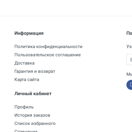
Материал барабана
Металлический
Шланг
60 м х 10 мм
Диаметр трубы
50 - 250 мм
Информация
По
Длина
565 мм
Политика конфиденциальности
Уз
Ширина
500 мм
Пользовательское соглашение
Em
Высота
1040 мм
Доставка
Гарантия и возврат
Подогрев воды
Без подогрева
Мы
Карта сайта
Личный кабинет
Профиль
История заказов
Список избранного
Сравнение