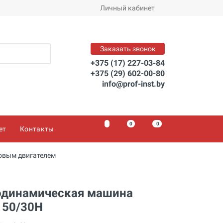
Личный кабинет
Заказать звонок
+375 (17) 227-03-84
+375 (29) 602-00-80
info@prof-inst.by
0
0
0
ет
Контакты
овым двигателем
одинамическая машина
150/30Н