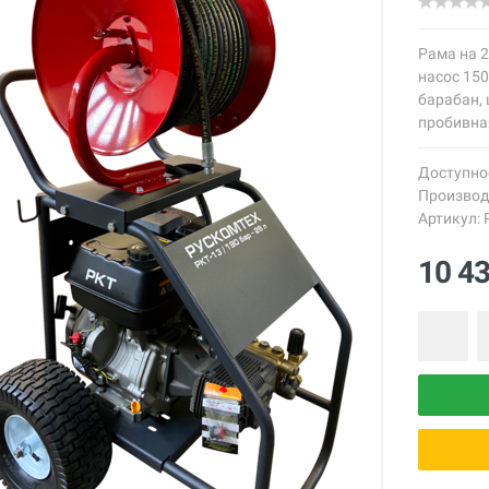
Рама на 2
насос 150
барабан, 
пробивна
Доступно
Производ
Артикул:
10 4