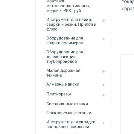
монтажа
Полный каталог
металлопластиковых,
медных, PEX труб
Инструмент для пайки,
сварки и резки. Припой и
флюс
Оборудование для
сварки полимеров
Оборудование для
телеинспекции
трубопроводов
Малая дорожная
техника
Алмазные диски
Плиткорезы
Сверлильные станки
Фаскосъемные станки
Инструмент для укладки
напольных покрытий