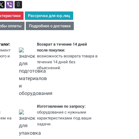
ктеристики
Рассрочка для юр.лиц
обы оплаты
Подробнее о доставке
алог:
Возврат в течение 14 дней
имент
после покупки:
ого и
возможность возврата товара в
течение 14 дней без
объяснений.
Изготовление по запросу:
с
оборудование с нужными
ем на
характеристиками под ваши
задачи.