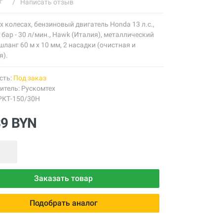
/
Написать отзыв
х колесах, бензиновый двигатель Honda 13 л.с.,
 бар - 30 л/мин., Hawk (Италия), металлический
шланг 60 м х 10 мм, 2 насадки (очистная и
я).
сть:
Под заказ
итель:
Рускомтех
 РКТ-150/30H
39 BYN
Заказать товар
Подобрать аналог