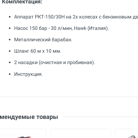
Комплектация:
Аппарат РКТ-150/30Н на 2х колесах с бензиновым дв
Насос 150 бар - 30 л/мин, Hawk (Италия).
Металлический барабан.
Шланг 60 м х 10 мм.
2 насадки (очистная и пробивная).
Инструкция.
Общие
Добавьте свой отзыв
Гарантия
12 месяцев
Оценка
Страна производства
Ваше имя
Россия
Email
омендуемые товары
Бренд
Рускомтех
Ваше сообщение