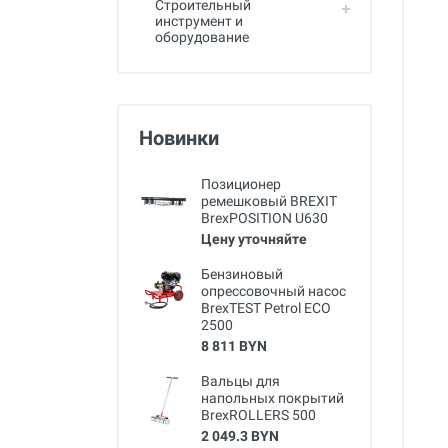
Строительный
инструмент и
оборудование
Новинки
Позиционер
ремешковый BREXIT
BrexPOSITION U630
Цену уточняйте
Бензиновый
опрессовочный насос
BrexTEST Petrol ECO
2500
8 811 BYN
Вальцы для
напольных покрытий
BrexROLLERS 500
2 049.3 BYN