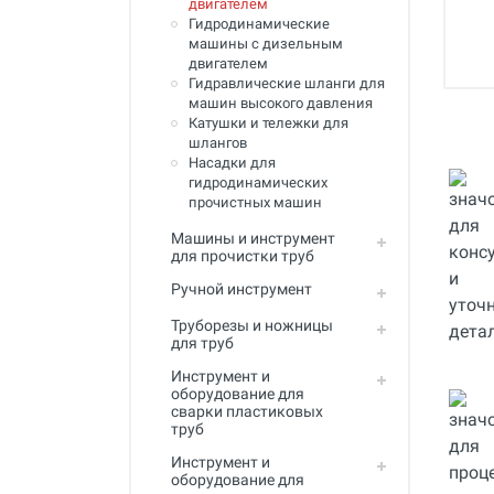
двигателем
Инструмент для пайки, сварки и
Гидродинамические
резки. Припой и флюс
машины с дизельным
двигателем
Оборудование для сварки
Гидравлические шланги для
полимеров
машин высокого давления
Катушки и тележки для
Оборудование для
шлангов
телеинспекции трубопроводов
Насадки для
гидродинамических
Малая дорожная техника
прочистных машин
Алмазные диски
Машины и инструмент
для прочистки труб
Плиткорезы
Ручной инструмент
Сверлильные станки
Труборезы и ножницы
для труб
Фаскосъемные станки
Инструмент и
Инструмент для укладки
оборудование для
напольных покрытий
сварки пластиковых
труб
Строительный инструмент и
Инструмент и
оборудование
оборудование для