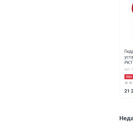
Гид
уст
РКТ
арт.
Нет 
21 
Неда