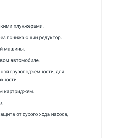
скими плунжерами.
рез понижающий редуктор.
ой машины.
овом автомобиле.
ной грузоподъемности, для
хности.
м картриджем.
в.
ащита от сухого хода насоса,