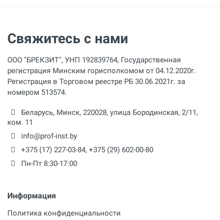
Вид топлива
Дизель
Свяжитесь с нами
Материал барабана
Металлический
ООО "БРЕКЗИТ", УНП 192839764, Государственная
Привод барабана
регистрация Минским горисполкомом от 04.12.2020г.
Гидравлический
Регистрация в Торговом реестре РБ 30.06.2021г. за
номером 513574.
Прочистка труб
Беларусь,
Минск
,
220028
,
улица Бородинская, 2/11,
100 - 1000 мм
ком. 11
Модель
info@prof-inst.by
РКТ-160/262D
+375 (17) 227-03-84
,
+375 (29) 602-00-80
Пн-Пт 8:30-17:00
Тип двигателя
Дизельный
Информация
Мощность
191 кВт
Политика конфиденциальности