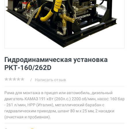
Гидродинамическая установка
РКТ-160/262D
/
Написать отзыв
Рама для монтажа в прицеп или автомобиль, дизельный
двигатель КАМАЗ 191 кВт (260л.с.) 2200 об/мин, насос: 160 бар
- 261 л/мин, HPP (Италия), металлический барабан с
гидравлическим приводом, шланг 80 м х 25 мм, 2 насадки
(очистная и пробивная).