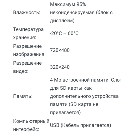
Максимум 95%
Влажность:
неконденсируемая (блок с
дисплеем)
Температура
-20°С – 60°С
хранения:
Разрешение
720×480
изображения:
Разрешение
320×240
видео:
4 Mb встроенной памяти. Слот
для SD карты как
Память:
дополнительного устройства
памяти (SD карта не
прилагается)
Компьютерный
USB (Кабель прилагается)
интерфейс:
Общие
Добавьте свой отзыв