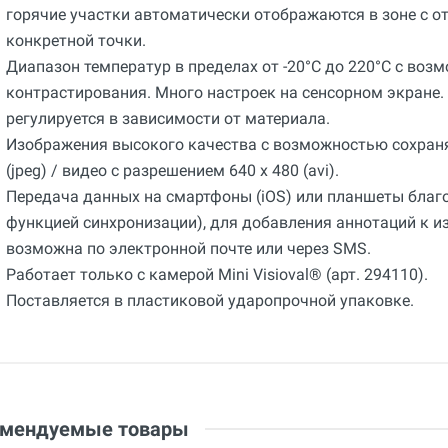
горячие участки автоматически отображаются в зоне с 
конкретной точки.
Диапазон температур в пределах от -20°C до 220°C с во
контрастирования. Много настроек на сенсорном экране
регулируется в зависимости от материала.
Изображения высокого качества с возможностью сохраня
(jpeg) / видео с разрешением 640 x 480 (avi).
Передача данных на смартфоны (iOS) или планшеты благо
функцией синхронизации), для добавления аннотаций к 
возможна по электронной почте или через SMS.
Работает только с камерой Mini Visioval® (арт. 294110).
Поставляется в пластиковой ударопрочной упаковке.
Общие
Добавьте свой отзыв
Гарантия
36 месяцев
Оценка
Вес
Ваше имя
1 кг
Email
омендуемые товары
Страна производства
Франция