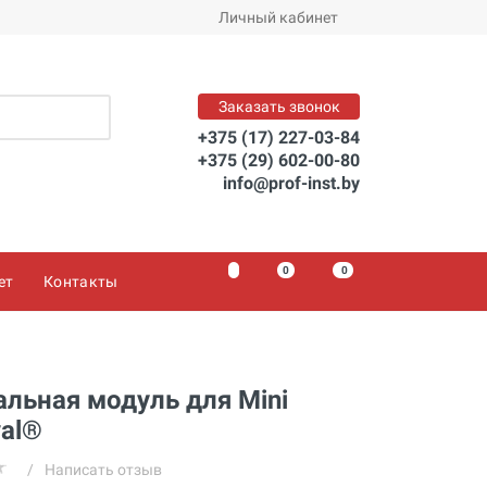
Личный кабинет
Заказать звонок
+375 (17) 227-03-84
+375 (29) 602-00-80
info@prof-inst.by
0
0
0
ет
Контакты
льная модуль для Mini
val®
/
Написать отзыв