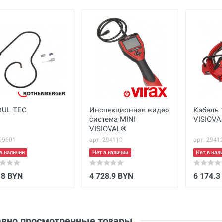
Бренд
Virax
Ваше сообщение
Основные
Габариты с упаковкой
см
(ДхШхВ)
Вес нетто
кг
Вес брутто
кг
UL TEC
Инспекционная видео
Кабель 
Отправить отзыв
система MINI
VISIOV
VISIOVAL®
 69601
арт. 294110
арт. 2941
в наличии
Нет в наличии
Нет в нал
18 BYN
4 728.9 BYN
6 174.3
вно просмотренные товары