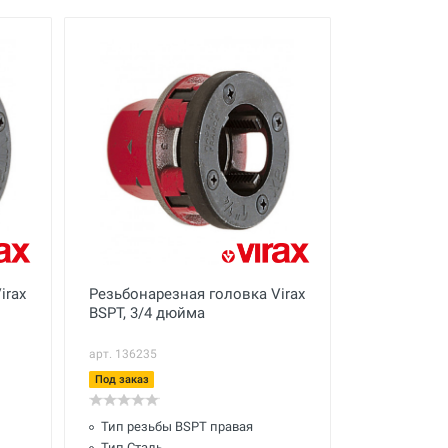
irax
Резьбонарезная головка Virax
BSPT, 3/4 дюйма
арт. 136235
Под заказ
Тип резьбы BSPT правая
Тип Сталь