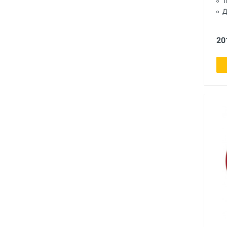
Т
Инструмент для пайки, сварки и
Д
резки. Припой и флюс
Оборудование для сварки
20
полимеров
Оборудование для
телеинспекции трубопроводов
Малая дорожная техника
Алмазные диски
Плиткорезы
Сверлильные станки
Фаскосъемные станки
Инструмент для укладки
напольных покрытий
Строительный инструмент и
оборудование