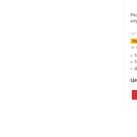
Ре
кл
арт
По
Т
Т
Д
Це