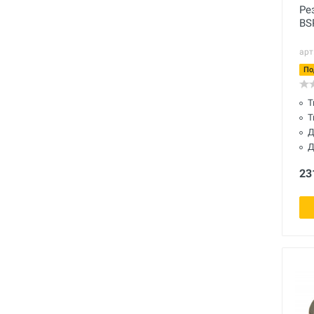
Полный каталог
Ре
BS
арт
По
Т
Т
Д
Д
23