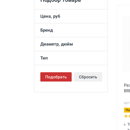
Промывка систем отопления и
водоснабжения
Цена, руб
Техника для алмазного
сверления, инструмент
Бренд
Муфты ремонтные (хомуты) для
труб
Диаметр, дюйм
Гидродинамические машины
для промывки труб
Тип
Машины и инструмент для
прочистки труб
Подобрать
Сбросить
Ручной инструмент
Ре
Труборезы и ножницы для труб
BR
Инструмент и оборудование для
арт
сварки пластиковых труб
По
Инструмент и оборудование для
монтажа металлопластиковых,
медных, PEX труб
Т