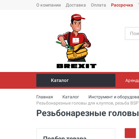
О компании
Доставка
Оплата
Рассрочка
Каталог
Аренд
Инструмент и оборудование для
Главная
Каталог
Инструмент и оборудова
монтажа стальных труб
Резьбонарезные головы для клуппов, резьба BSP
Резьбонарезные головы 
Трубогибы
Опрессовщики для проверки
герметичности систем под
давлением
Подбор товара