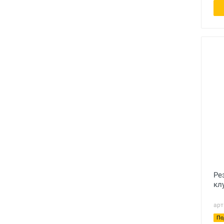
Ре
кл
арт
По