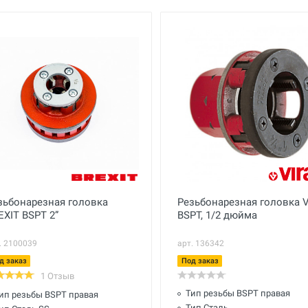
зьбонарезная головка
Резьбонарезная головка V
EXIT BSPT 2”
BSPT, 1/2 дюйма
. 2100039
арт. 136342
д заказ
Под заказ
1 Отзыв
Тип резьбы BSPT правая
ип резьбы BSPT правая
Тип Сталь