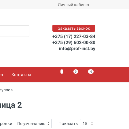
Личный кабинет
Заказать звонок
+375 (17) 227-03-84
+375 (29) 602-00-80
info@prof-inst.by
0
0
0
ет
Контакты
луппов
ница 2
ировки
Показать