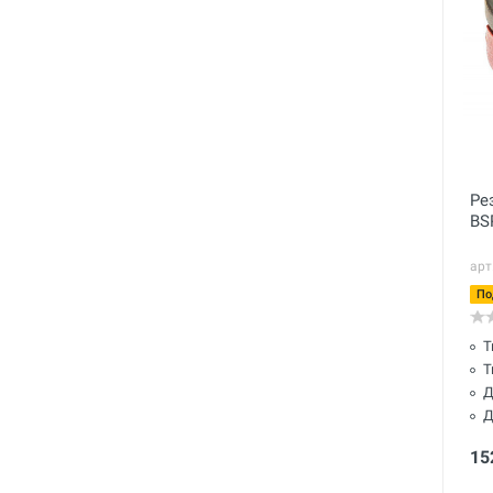
Ре
BS
арт
По
Т
Т
Д
Д
15