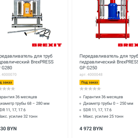
редавливатель для труб
Передавливатель для тру
дравлический BrexPRESS
гидравлический BrexPRES
 G280
GP G250
. 4000070
арт. 4000048
д заказ
Под заказ
арантия 36 месяцев
Гарантия 36 месяцев
иаметр трубы 68 – 280 мм
Диаметр трубы 0 – 250 мм
DR 11, 17, 17.6
SDR 11, 17, 17.6
акс. усилие 32 тонн
Макс. усилие 25 тонн
530 BYN
4 972 BYN