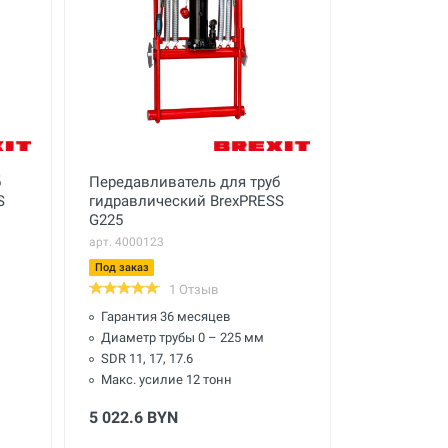
б
Передавливатель для труб
S
гидравлический BrexPRESS
G225
арт. 4000123
Под заказ
1 Отзыв
Гарантия 36 месяцев
Диаметр трубы 0 – 225 мм
SDR 11, 17, 17.6
Макс. усилие 12 тонн
5 022.6 BYN