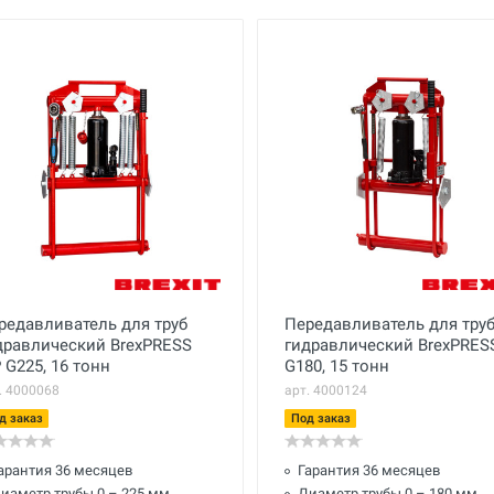
редавливатель для труб
Передавливатель для тру
дравлический BrexPRESS
гидравлический BrexPRES
 G225, 16 тонн
G180, 15 тонн
. 4000068
арт. 4000124
д заказ
Под заказ
арантия 36 месяцев
Гарантия 36 месяцев
иаметр трубы 0 – 225 мм
Диаметр трубы 0 – 180 мм