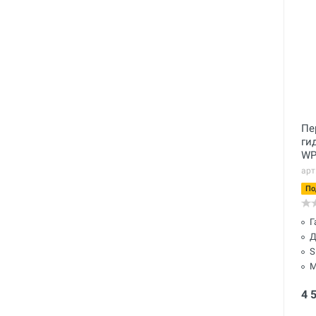
Пе
ги
WP
арт
По
Г
Д
S
М
4 