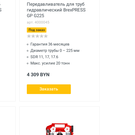
б
Передавливатель для труб
S
гидравлический BrexPRESS
GP G225
арт. 4000045
Под заказ
Гарантия 36 месяцев
Диаметр трубы 0 – 225 мм
SDR 11, 17, 17.6
Макс. усилие 20 тонн
4 309 BYN
Заказать