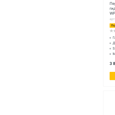
Полный каталог
Пе
ги
WP
арт
По
Г
Д
S
М
3 