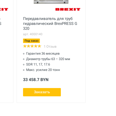
б
Передавливатель для труб
S
гидравлический BrexPRESS G
320
арт. 4000140
Под заказ
1 Отзыв
Гарантия 36 месяцев
Диаметр трубы 63 – 320 мм
SDR 11, 17, 17.6
Макс. усилие 20 тонн
33 458.7 BYN
Заказать