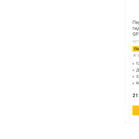
Пе
ги
GP
арт
По
Г
Д
S
М
21