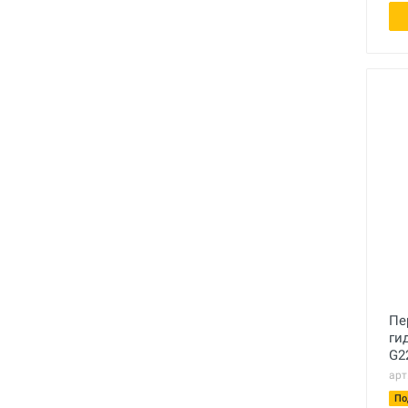
Пе
ги
G2
арт
По