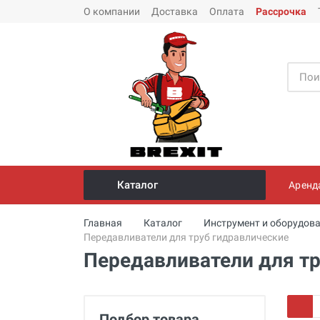
О компании
Доставка
Оплата
Рассрочка
Каталог
Аренд
Инструмент и оборудование для
Главная
Каталог
Инструмент и оборудова
монтажа стальных труб
Передавливатели для труб гидравлические
Передавливатели для тр
Трубогибы
Опрессовщики для проверки
герметичности систем под
давлением
Подбор товара