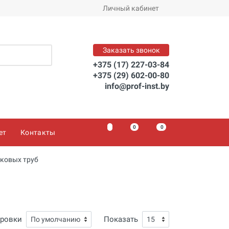
Личный кабинет
Заказать звонок
+375 (17) 227-03-84
+375 (29) 602-00-80
info@prof-inst.by
0
0
0
ет
Контакты
иковых труб
ировки
Показать