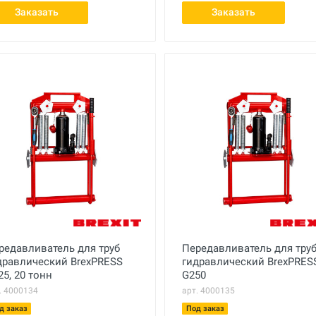
Заказать
Заказать
редавливатель для труб
Передавливатель для тру
дравлический BrexPRESS
гидравлический BrexPRES
25, 20 тонн
G250
. 4000134
арт. 4000135
д заказ
Под заказ