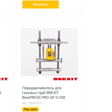
Заказать
б
Передавливатель для
S
газовых труб BREXIT
BrexPRESS PRO GP G-250
арт. 4000073
Под заказ