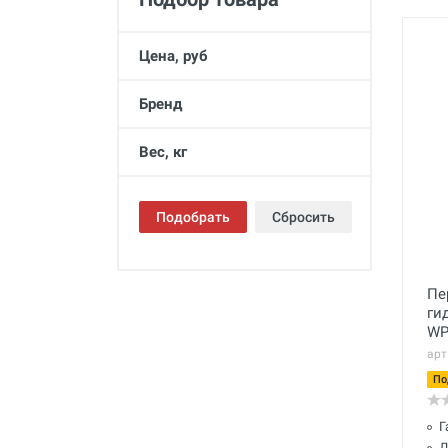
Промывка систем отопления и
водоснабжения
Цена, руб
Техника для алмазного
сверления, инструмент
Бренд
Муфты ремонтные (хомуты) для
труб
Вес, кг
Гидродинамические машины
для промывки труб
Подобрать
Сбросить
Машины и инструмент для
прочистки труб
Ручной инструмент
Пе
Труборезы и ножницы для труб
ги
WP
Инструмент и оборудование для
арт
сварки пластиковых труб
По
Инструмент и оборудование для
монтажа металлопластиковых,
Г
медных, PEX труб
Д