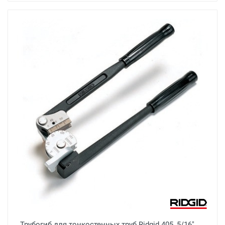
Трубогиб для тонкостенных труб Ridgid 405, 5/16"