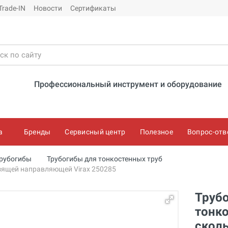
Trade-IN
Новости
Сертификаты
Профессиональный инструмент и оборудование
а
Бренды
Сервисный центр
Полезное
Вопрос-отв
рубогибы
Трубогибы для тонкостенных труб
ьзящей направляющей Virax 250285
Трубо
тонко
скол