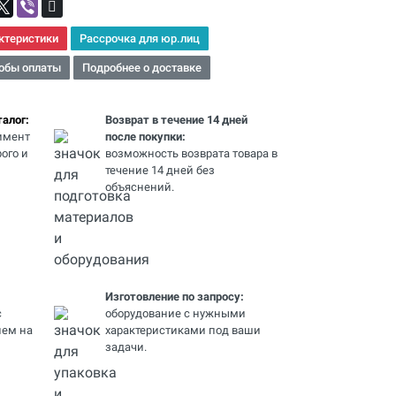
ктеристики
Рассрочка для юр.лиц
обы оплаты
Подробнее о доставке
алог:
Возврат в течение 14 дней
имент
после покупки:
ого и
возможность возврата товара в
течение 14 дней без
объяснений.
Изготовление по запросу:
с
оборудование с нужными
ем на
характеристиками под ваши
задачи.