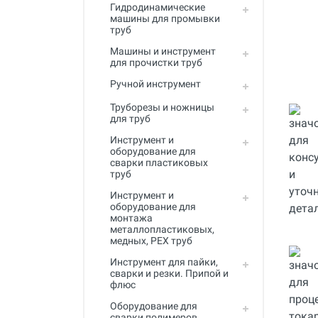
Гидродинамические
Инструмент для пайки, сварки и
машины для промывки
резки. Припой и флюс
труб
Оборудование для сварки
Машины и инструмент
полимеров
для прочистки труб
Ручной инструмент
Оборудование для
телеинспекции трубопроводов
Труборезы и ножницы
для труб
Малая дорожная техника
Инструмент и
Алмазные диски
оборудование для
сварки пластиковых
Плиткорезы
труб
Инструмент и
Сверлильные станки
оборудование для
монтажа
Фаскосъемные станки
металлопластиковых,
медных, PEX труб
Инструмент для укладки
напольных покрытий
Инструмент для пайки,
сварки и резки. Припой и
флюс
Строительный инструмент и
оборудование
Оборудование для
сварки полимеров