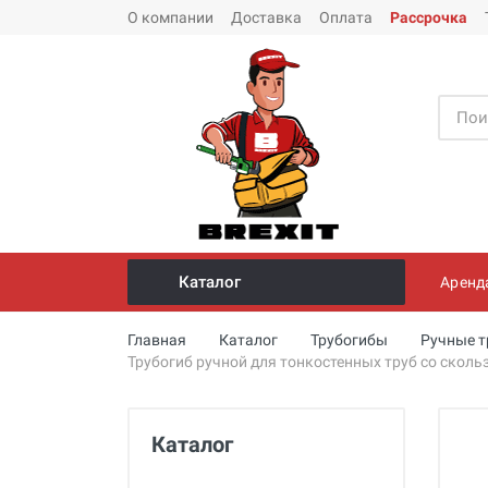
О компании
Доставка
Оплата
Рассрочка
Каталог
Аренд
Инструмент и оборудование для
Главная
Каталог
Трубогибы
Ручные т
монтажа стальных труб
Трубогиб ручной для тонкостенных труб со скол
Трубогибы
Опрессовщики для проверки
Каталог
герметичности систем под
давлением