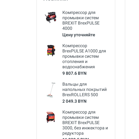
Компрессор для
промывки систем
BREXIT BrexPULSE
4000
Цену уточняйте
Компрессор
BrexPULSE A1000 для
промывки систем
отопления и
водоснабжения
9 807.6 BYN
Вальцы для
напольных покрытий
BrexROLLERS 500
2 049.3 BYN
Компрессор для
промывки систем
BREXIT BrexPULSE
3000, без инжектора и
редуктора