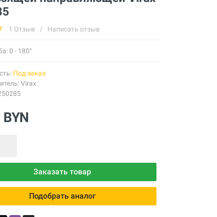
85
1 Отзыв
/
Написать отзыв
а: 0 - 180°
сть:
Под заказ
итель:
Virax
250285
1 BYN
Заказать товар
Подобрать аналог