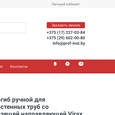
Личный кабинет
Заказать
Заказать звонок
+375 (17) 227-03-84
+375 (29) 602-00-80
info@prof-inst.by
0
0
0
ет
Контакты
гиб ручной для
стенных труб со
ьзящей направляющей Virax