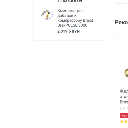
11 038.5 BYN
Комплект для
добавок к
компрессору Brexit
Рек
BrexPULSE 3000
2 019.6 BYN
Жел
ста
Bre
арт.
Нет 