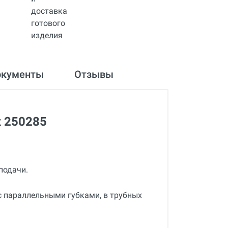
окументы
Отзывы
x 250285
подачи.
 с параллельными губками, в трубных