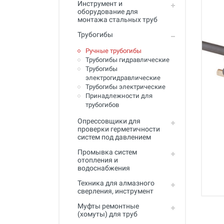
Инструмент и
Промывка систем отопления и
оборудование для
водоснабжения
монтажа стальных труб
Техника для алмазного
Трубогибы
сверления, инструмент
Ручные трубогибы
Муфты ремонтные (хомуты) для
Трубогибы гидравлические
труб
Трубогибы
электрогидравлические
Гидродинамические машины
Трубогибы электрические
для промывки труб
Принадлежности для
трубогибов
Машины и инструмент для
прочистки труб
Опрессовщики для
проверки герметичности
Ручной инструмент
систем под давлением
Промывка систем
Труборезы и ножницы для труб
отопления и
водоснабжения
Инструмент и оборудование для
сварки пластиковых труб
Техника для алмазного
сверления, инструмент
Инструмент и оборудование для
монтажа металлопластиковых,
Муфты ремонтные
медных, PEX труб
(хомуты) для труб